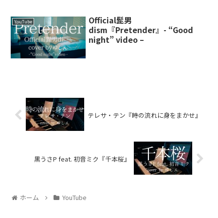
Official髭男
YouTube
dism『Pretender』- “Good
night” video –
テレサ・テン『時の流れに身をまかせ』
黒うさP feat. 初音ミク『千本桜』
ホーム
YouTube