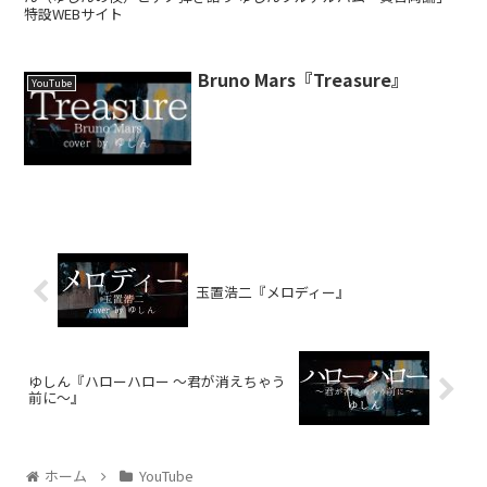
特設WEBサイト
Bruno Mars『Treasure』
YouTube
玉置浩二『メロディー』
ゆしん『ハローハロー ～君が消えちゃう
前に～』
ホーム
YouTube