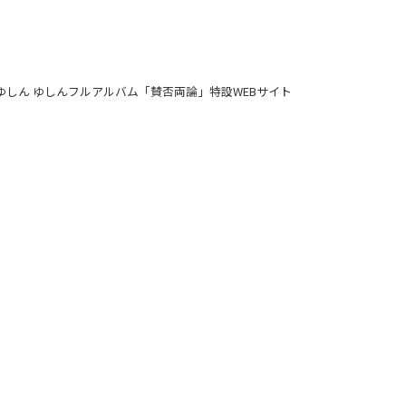
r by ゆしん ゆしんフルアルバム「賛否両論」特設WEBサイト