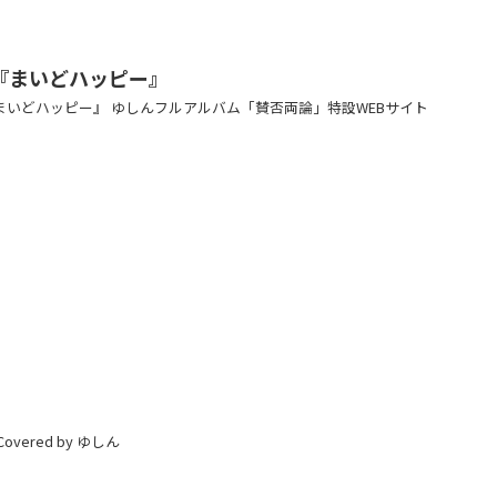
『まいどハッピー』
『まいどハッピー』 ゆしんフルアルバム「賛否両論」特設WEBサイト
』
』
ered by ゆしん