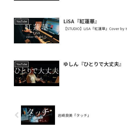
LiSA『紅蓮華』
YouTube
【STUDIO】LiSA『紅蓮華』Cove
ゆしん『ひとりで大丈夫』
YouTube
岩崎良美『タッチ』