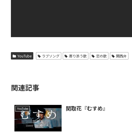
YouTube
ラブソング
寄り添う歌
恋の歌
関西弁
関連記事
関取花『むすめ』
YouTube