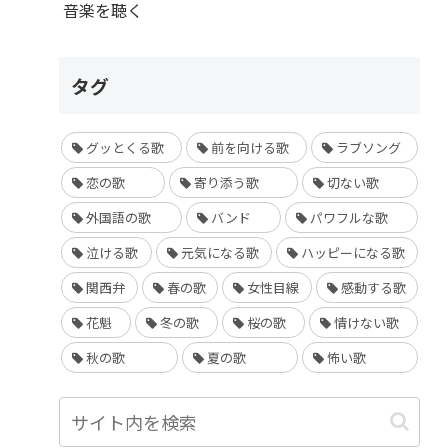
音楽を聴く
タグ
グッとくる歌
前を向ける歌
ラブソング
恋の歌
寄り添う歌
切ない歌
外国語の歌
バンド
パワフルな歌
泣ける歌
元気になる歌
ハッピーになる歌
関西弁
春の歌
女性目線
感動する歌
花魁
冬の歌
桜の歌
情けない歌
秋の歌
夏の歌
怖い歌