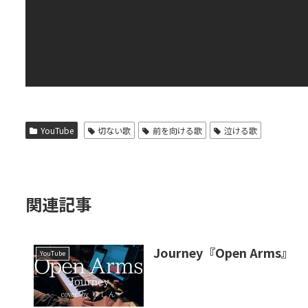
YouTube
切ない歌
前を向ける歌
泣ける歌
関連記事
Journey『Open Arms』
YouTube