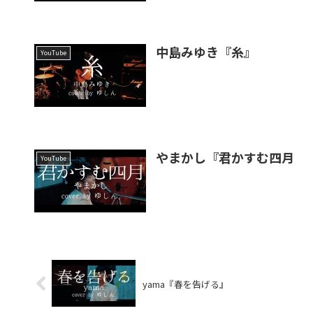
中島みゆき『糸』
YouTube
やまかし『君かすむ四月
YouTube
yama『春を告げる』