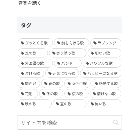
音楽を聴く
タグ
グッとくる歌
前を向ける歌
ラブソング
恋の歌
寄り添う歌
切ない歌
外国語の歌
バンド
パワフルな歌
泣ける歌
元気になる歌
ハッピーになる歌
関西弁
春の歌
女性目線
感動する歌
花魁
冬の歌
桜の歌
情けない歌
秋の歌
夏の歌
怖い歌