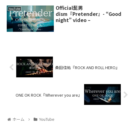
Official髭男
YouTube
dism『Pretender』- “Good
night” video –
桑田佳祐『ROCK AND ROLL HERO』
ONE OK ROCK『Wherever you are』
ホーム
YouTube