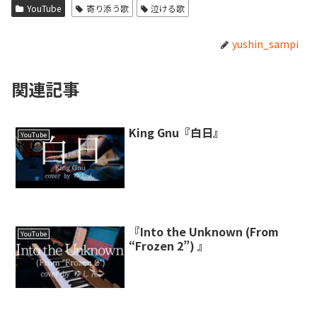
YouTube
寄り添う歌
泣ける歌
yushin_sampi
関連記事
King Gnu『白日』
YouTube
『Into the Unknown (From
YouTube
“Frozen 2”) 』