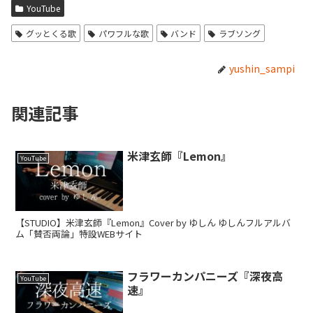
YouTube
グッとくる歌
パワフルな歌
バンド
ラブソング
yushin_sampi
関連記事
米津玄師『Lemon』
YouTube
【STUDIO】米津玄師『Lemon』Cover by ゆしん ゆしんフルアルバ
ム「賛否両論」特設WEBサイト
フラワーカンパニーズ『深夜高
YouTube
速』