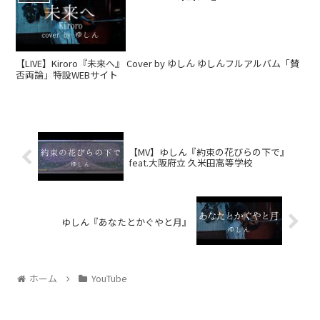
【LIVE】Kiroro『未来へ』 Cover by ゆしん ゆしんフルアルバム「賛
否両論」特設WEBサイト
【MV】ゆしん『約束の花びらの下で』
feat.大阪府立 久米田高等学校
ゆしん『あなたとかぐやと月』
ホーム
YouTube