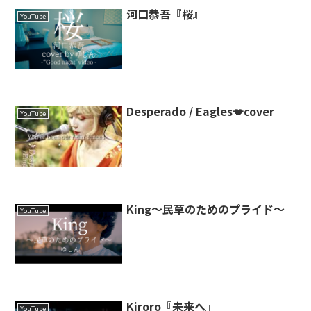
河口恭吾『桜』
YouTube
Desperado / Eagles💋cover
YouTube
King～民草のためのプライド～
YouTube
Kiroro『未来へ』
YouTube