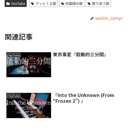
YouTube
グッとくる歌
外国語の歌
寄り添う歌
yushin_sampi
関連記事
東京事変『能動的三分間』
YouTube
『Into the Unknown (From
YouTube
“Frozen 2”) 』