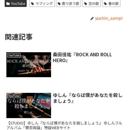
YouTube
ラブソング
寄り添う歌
恋の歌
春の歌
yushin_sampi
関連記事
桑田佳祐『ROCK AND ROLL
YouTube
HERO』
ゆしん『ならば僕があなたを殺し
YouTube
ましょう』
【STUDIO】ゆしん『ならば僕があなたを殺しましょう』 ゆしんフル
アルバム「賛否両論」特設WEBサイト