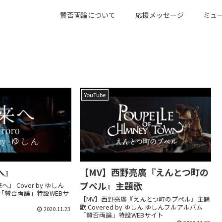
賛否両論について
応援メッセージ
ミュ
YouTube
来へ』
【MV】西野亮廣『えんとつ町の
プペル』主題歌
来へ』 Cover by ゆしん
「賛否両論」特設WEBサ
【MV】西野亮廣『えんとつ町のプペル』主題
歌 Covered by ゆしん ゆしんフルアルバム
2020.11.23
「賛否両論」特設WEBサイト