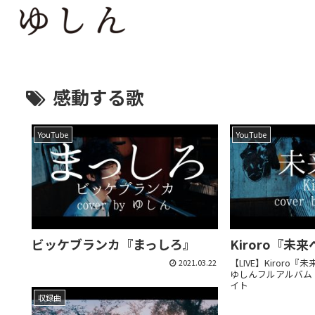
感動する歌
YouTube
YouTube
ビッケブランカ『まっしろ』
Kiroro『未
【LIVE】Kiroro『未
2021.03.22
ゆしんフルアルバム
イト
収録曲