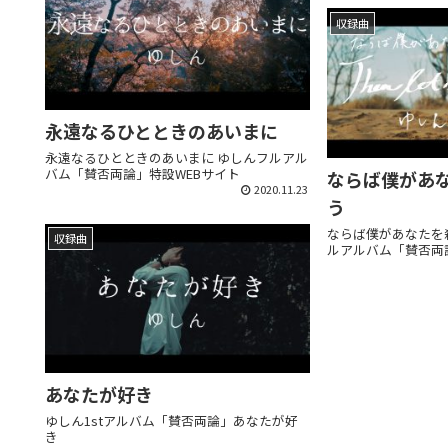
収録曲
永遠なるひとときのあいまに
永遠なるひとときのあいまに ゆしんフルアル
バム「賛否両論」特設WEBサイト
ならば僕が
2020.11.23
う
ならば僕があなた
収録曲
ルアルバム「賛否両
あなたが好き
ゆしん1stアルバム「賛否両論」あなたが好
き