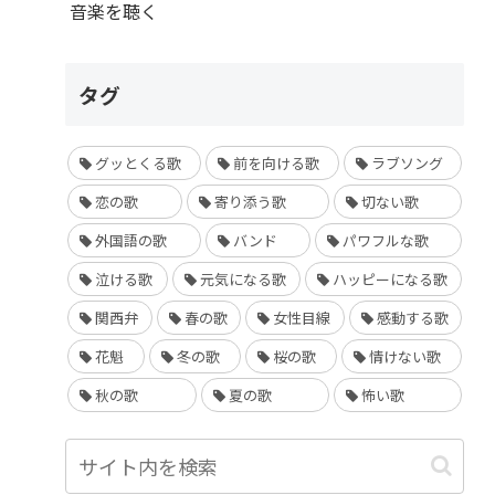
音楽を聴く
タグ
グッとくる歌
前を向ける歌
ラブソング
恋の歌
寄り添う歌
切ない歌
外国語の歌
バンド
パワフルな歌
泣ける歌
元気になる歌
ハッピーになる歌
関西弁
春の歌
女性目線
感動する歌
花魁
冬の歌
桜の歌
情けない歌
秋の歌
夏の歌
怖い歌