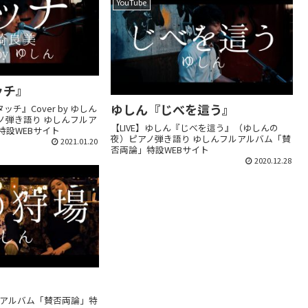
YouTube
ッチ』
ゆしん『じべを這う』
ッチ』Cover by ゆしん
ノ弾き語り ゆしんフルア
【LIVE】ゆしん『じべを這う』（ゆしんの
特設WEBサイト
夜）ピアノ弾き語り ゆしんフルアルバム「賛
2021.01.20
否両論」特設WEBサイト
2020.12.28
ルアルバム「賛否両論」特