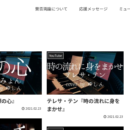
賛否両論について
応援メッセージ
ミュ
YouTube
裸の心』
テレサ・テン『時の流れに身を
まかせ』
2021.02.23
2021.02.23