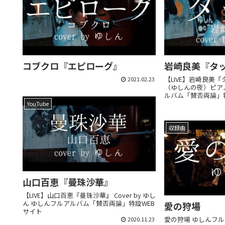
コブクロ『エピローグ』
岩崎良美『タ
【LIVE】岩崎良美『タ
2021.02.23
（ゆしんの夜）ピア
ルバム「賛否両論」
YouTube
収録曲
山口百恵『曼珠沙華』
【LIVE】山口百恵『曼珠沙華』 Cover by ゆし
ん ゆしんフルアルバム「賛否両論」特設WEB
愛の狩場
サイト
愛の狩場 ゆしんフ
2020.11.23