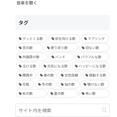
音楽を聴く
タグ
グッとくる歌
前を向ける歌
ラブソング
恋の歌
寄り添う歌
切ない歌
外国語の歌
バンド
パワフルな歌
泣ける歌
元気になる歌
ハッピーになる歌
関西弁
春の歌
女性目線
感動する歌
花魁
冬の歌
桜の歌
情けない歌
秋の歌
夏の歌
怖い歌