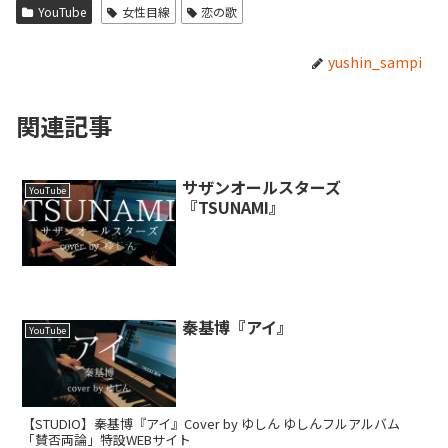
YouTube
女性目線
恋の歌
yushin_sampi
関連記事
サザンオールスターズ
YouTube
『TSUNAMI』
秦基博『アイ』
YouTube
【STUDIO】秦基博『アイ』Cover by ゆしん ゆしんフルアルバム
「賛否両論」特設WEBサイト