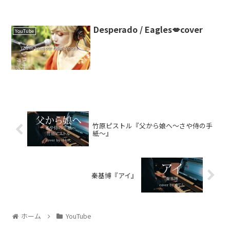
Desperado / Eagles💋cover
YouTube
竹原ピストル『父から娘へ～さや侍の手
紙～』
秦基博『アイ』
ホーム
YouTube