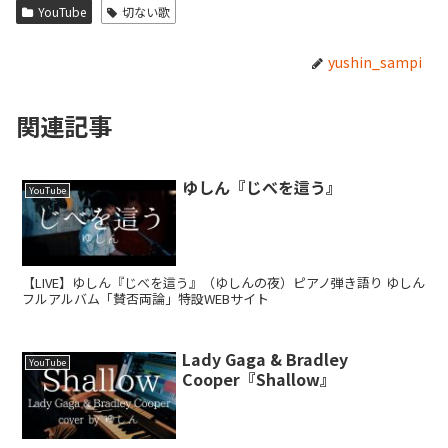
YouTube
切ない歌
yushin_sampi
関連記事
ゆしん『じべを這う』
YouTube
【LIVE】ゆしん『じべを這う』（ゆしんの夜）ピアノ弾き語り ゆしん
フルアルバム「賛否両論」特設WEBサイト
Lady Gaga & Bradley
YouTube
Cooper『Shallow』