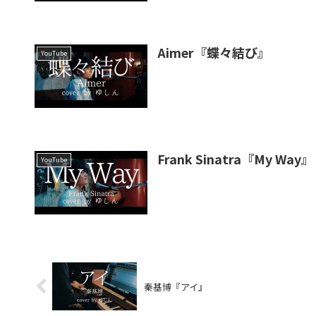
Aimer『蝶々結び』
YouTube
Frank Sinatra『My Way』
YouTube
秦基博『アイ』