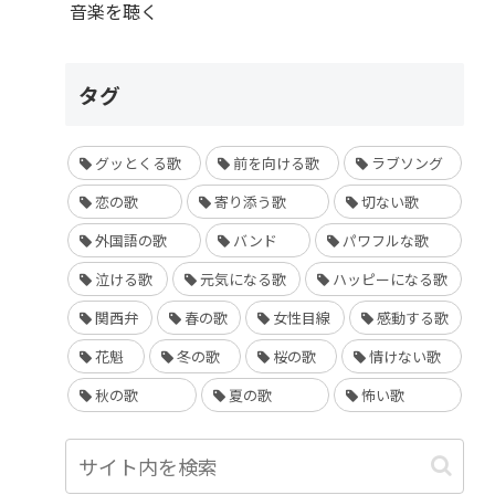
音楽を聴く
タグ
グッとくる歌
前を向ける歌
ラブソング
恋の歌
寄り添う歌
切ない歌
外国語の歌
バンド
パワフルな歌
泣ける歌
元気になる歌
ハッピーになる歌
関西弁
春の歌
女性目線
感動する歌
花魁
冬の歌
桜の歌
情けない歌
秋の歌
夏の歌
怖い歌