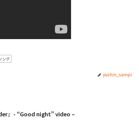
ソング
yushin_sampi
er』- “Good night” video –