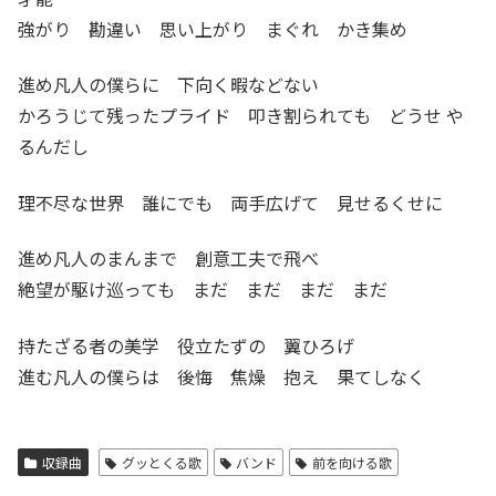
強がり 勘違い 思い上がり まぐれ かき集め
進め凡人の僕らに 下向く暇などない
かろうじて残ったプライド 叩き割られても どうせ や
るんだし
理不尽な世界 誰にでも 両手広げて 見せるくせに
進め凡人のまんまで 創意工夫で飛べ
絶望が駆け巡っても まだ まだ まだ まだ
持たざる者の美学 役立たずの 翼ひろげ
進む凡人の僕らは 後悔 焦燥 抱え 果てしなく
収録曲
グッとくる歌
バンド
前を向ける歌