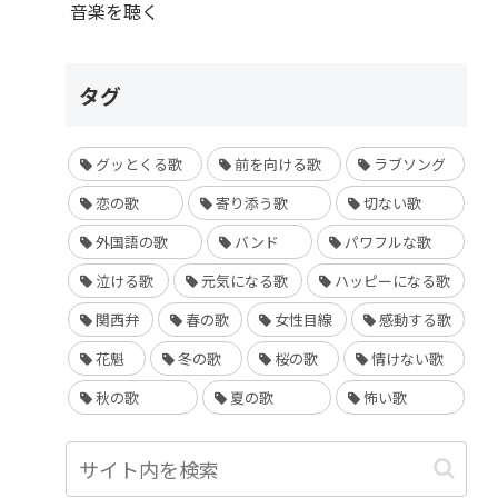
音楽を聴く
タグ
グッとくる歌
前を向ける歌
ラブソング
恋の歌
寄り添う歌
切ない歌
外国語の歌
バンド
パワフルな歌
泣ける歌
元気になる歌
ハッピーになる歌
関西弁
春の歌
女性目線
感動する歌
花魁
冬の歌
桜の歌
情けない歌
秋の歌
夏の歌
怖い歌