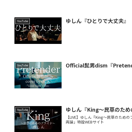
ゆしん『ひとりで大丈夫』
YouTube
Official髭男dism『Pretend
YouTube
ゆしん『King～民草のた
YouTube
【LIVE】ゆしん『King～民草のた
両論」特設WEBサイト