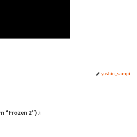
yushin_sampi
m “Frozen 2”) 』