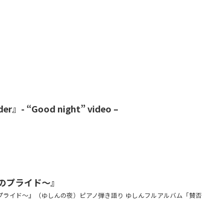
er』- “Good night” video –
めのプライド～』
めのプライド～』（ゆしんの夜）ピアノ弾き語り ゆしんフルアルバム「賛否