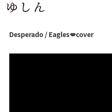
Desperado / Eagles💋cover