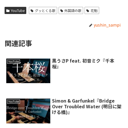
YouTube
グッとくる歌
外国語の歌
花魁
yushin_sampi
関連記事
黒うさP feat. 初音ミク『千本
YouTube
桜』
Simon & Garfunkel『Bridge
YouTube
Over Troubled Water (明日に架
ける橋)』