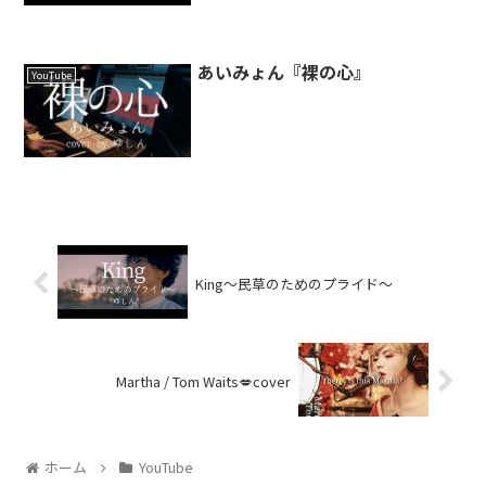
あいみょん『裸の心』
YouTube
King～民草のためのプライド～
Martha / Tom Waits💋cover
ホーム
YouTube